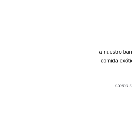
 a nuestro banquete para disfrutar de música latina de nuestro grupo de adoración, 
comida exótic
Como sa